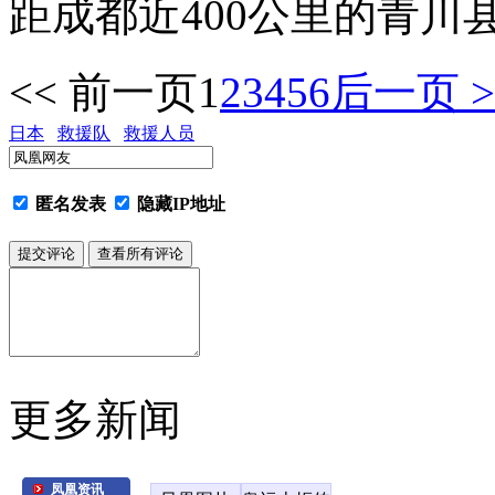
距成都近400公里的青川
<< 前一页
1
2
3
4
5
6
后一页 >
日本
救援队
救援人员
匿名发表
隐藏IP地址
更多新闻
凤凰资讯