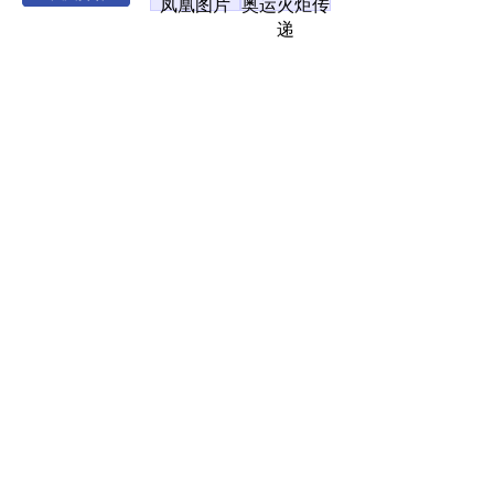
凤凰图片
奥运火炬传
递