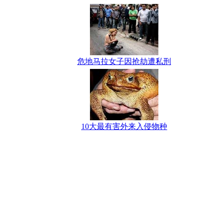
危地马拉女子因抢劫遭私刑
10大最有害外来入侵物种