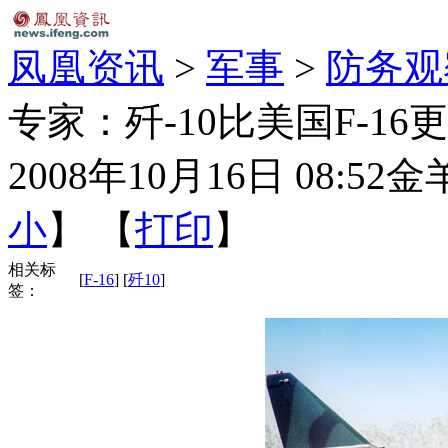
凤凰资讯
>
军事
>
防务观
专家：歼-10比美国F-16
2008年10月16日 08:52
金
小
】 【
打印
】
相关标
[
F-16
] [
歼10
]
签：