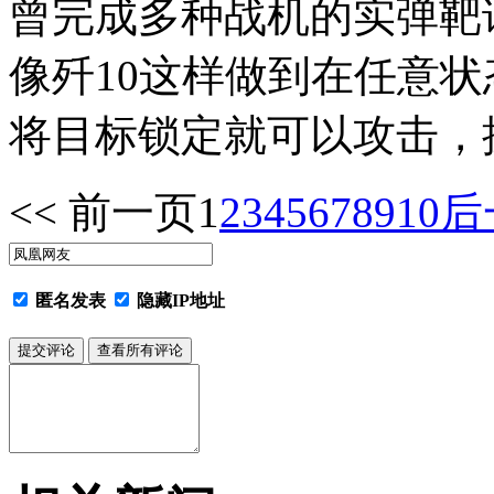
曾完成多种战机的实弹靶
像歼10这样做到在任意
将目标锁定就可以攻击，
<< 前一页
1
2
3
4
5
6
7
8
9
10
后
匿名发表
隐藏IP地址