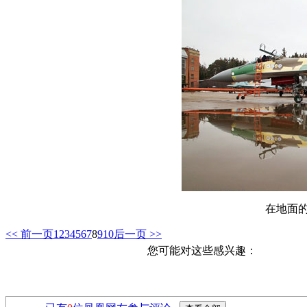
在地面的
<< 前一页
1
2
3
4
5
6
7
8
9
10
后一页 >>
您可能对这些感兴趣：