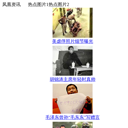
凤凰资讯
热点图片1
热点图片2
美虐俘照片细节曝光
胡锦涛主席年轻时真帅
毛泽东曾孙“毛东东”写赠言