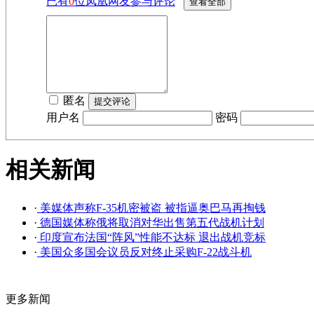
已有
0
位凤凰网友参与评论
匿名
用户名
密码
相关新闻
·
美媒体声称F-35机密被盗 被指逼奥巴马再掏钱
·
德国媒体称俄将取消对华出售第五代战机计划
·
印度宣布法国“阵风”性能不达标 退出战机竞标
·
美国众多国会议员反对终止采购F-22战斗机
更多新闻