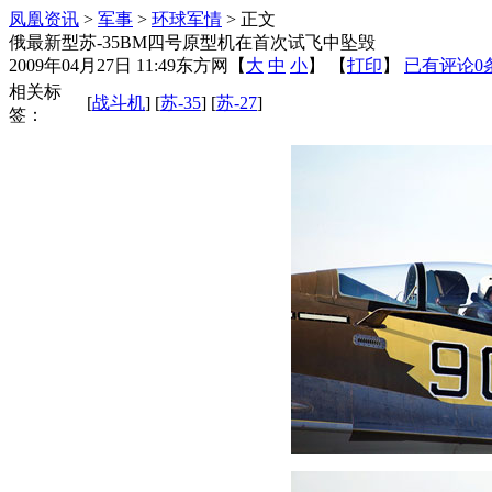
凤凰资讯
>
军事
>
环球军情
> 正文
俄最新型苏-35BM四号原型机在首次试飞中坠毁
2009年04月27日 11:49
东方网
【
大
中
小
】 【
打印
】
已有评论
0
相关标
[
战斗机
] [
苏-35
] [
苏-27
]
签：