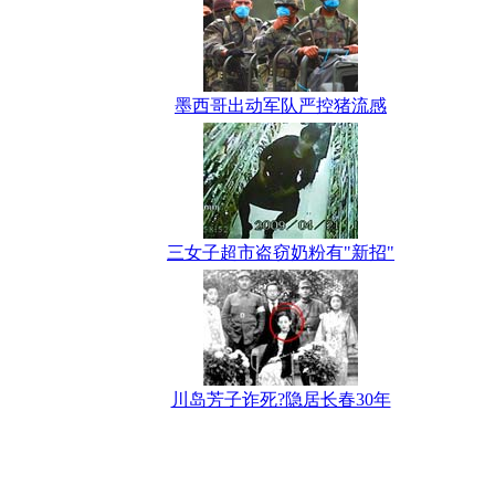
墨西哥出动军队严控猪流感
三女子超市盗窃奶粉有"新招"
川岛芳子诈死?隐居长春30年