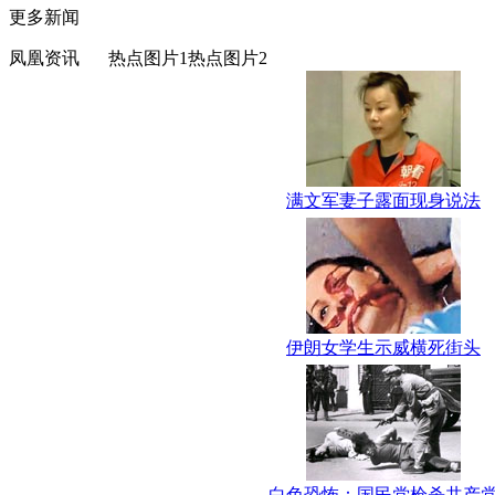
更多新闻
凤凰资讯
热点图片1
热点图片2
满文军妻子露面现身说法
伊朗女学生示威横死街头
白色恐怖：国民党枪杀共产