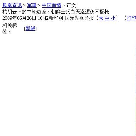
凤凰资讯
>
军事
>
中国军情
> 正文
核阴云下的中朝边境：朝鲜士兵白天巡逻仍不配枪
2009年06月26日 10:42
新华网-国际先驱导报
【
大
中
小
】 【
打
相关标
[
朝鲜
]
签：