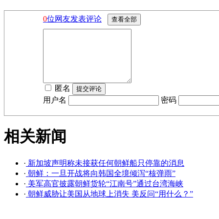
0
位网友发表评论
匿名
用户名
密码
相关新闻
·
新加坡声明称未接获任何朝鲜船只停靠的消息
·
朝鲜：一旦开战将向韩国全境倾泻“核弹雨”
·
美军高官披露朝鲜货轮“江南号”通过台湾海峡
·
朝鲜威胁让美国从地球上消失 美反问“用什么？”