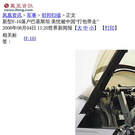
凤凰资讯
>
军事
>
邻邦扫描
> 正文
新型F-16落户巴基斯坦 美忧被中国“打包带走”
2008年08月04日 11:20
世界新闻报
【
大
中
小
】 【
打印
】
相关标
[
F-16
]
签：