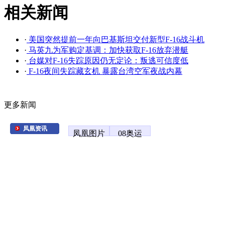
相关新闻
·
美国突然提前一年向巴基斯坦交付新型F-16战斗机
·
马英九为军购定基调：加快获取F-16放弃潜艇
·
台媒对F-16失踪原因仍无定论：叛逃可信度低
·
F-16夜间失踪藏玄机 暴露台湾空军夜战内幕
更多新闻
凤凰资讯
凤凰图片
08奥运