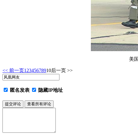
美国
<< 前一页
1
2
3
4
5
6
7
8
9
10
后一页 >>
匿名发表
隐藏IP地址