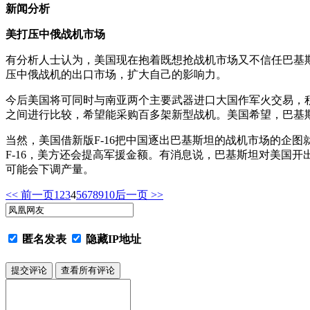
新闻分析
美打压中俄战机市场
有分析人士认为，美国现在抱着既想抢战机市场又不信任巴基斯
压中俄战机的出口市场，扩大自己的影响力。
今后美国将可同时与南亚两个主要武器进口大国作军火交易，积极
之间进行比较，希望能采购百多架新型战机。美国希望，巴基斯
当然，美国借新版F-16把中国逐出巴基斯坦的战机市场的企
F-16，美方还会提高军援金额。有消息说，巴基斯坦对美国
可能会下调产量。
<< 前一页
1
2
3
4
5
6
7
8
9
10
后一页 >>
匿名发表
隐藏IP地址