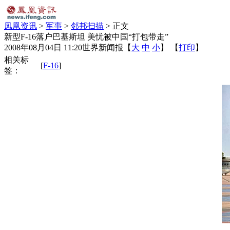
凤凰资讯
>
军事
>
邻邦扫描
> 正文
新型F-16落户巴基斯坦 美忧被中国“打包带走”
2008年08月04日 11:20
世界新闻报
【
大
中
小
】 【
打印
】
相关标
[
F-16
]
签：