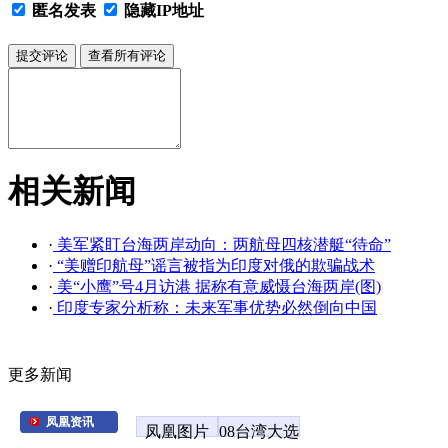
匿名发表
隐藏IP地址
相关新闻
·
美军紧盯台海两岸动向：两航母四核潜艇“待命”
·
“美赠印航母”谣言被指为印度对俄的欺骗战术
·
美“小鹰”号4月访港 据称有意威慑台海两岸(图)
·
印度专家分析称：未来军事优势必然倒向中国
更多新闻
凤凰资讯
凤凰图片
08台湾大选