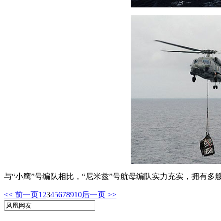
与“小鹰”号编队相比，“尼米兹”号航母编队实力充实，拥有多
<< 前一页
1
2
3
4
5
6
7
8
9
10
后一页 >>