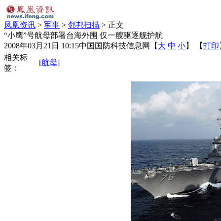
凤凰资讯
>
军事
>
邻邦扫描
> 正文
“小鹰”号航母部署台海外围 仅一艘驱逐舰护航
2008年03月21日 10:15
中国国防科技信息网
【
大
中
小
】 【
打印
相关标
[
航母
]
签：