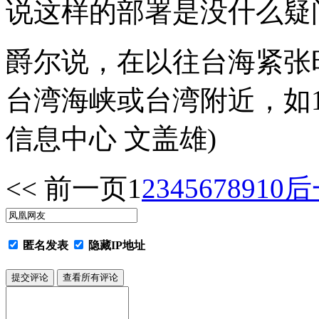
说这样的部署是没什么疑
爵尔说，在以往台海紧张
台湾海峡或台湾附近，如1
信息中心 文盖雄)
<< 前一页
1
2
3
4
5
6
7
8
9
10
后
匿名发表
隐藏IP地址