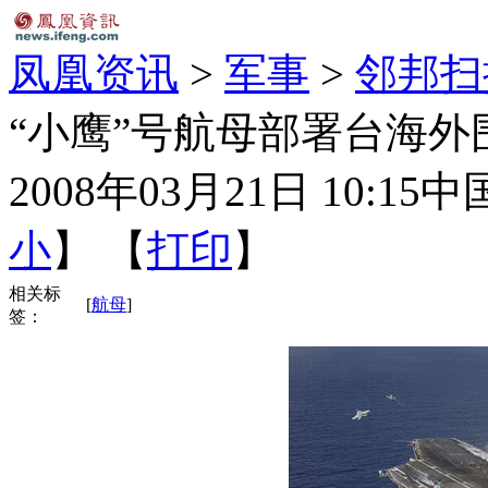
凤凰资讯
>
军事
>
邻邦扫
“小鹰”号航母部署台海外
2008年03月21日 10:15
中
小
】 【
打印
】
相关标
[
航母
]
签：