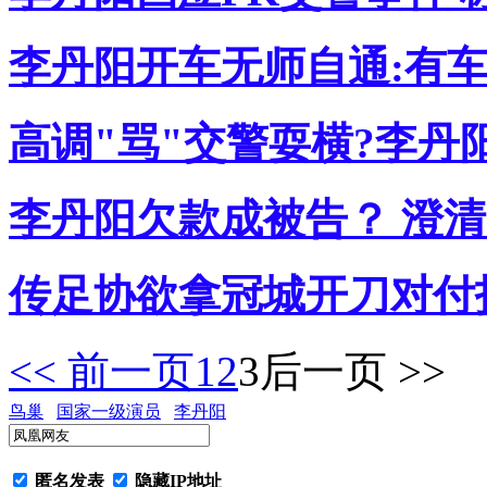
李丹阳开车无师自通:有车
高调"骂"交警耍横?李丹
李丹阳欠款成被告？ 澄
传足协欲拿冠城开刀对付
<< 前一页
1
2
3
后一页 >>
鸟巢
国家一级演员
李丹阳
匿名发表
隐藏IP地址