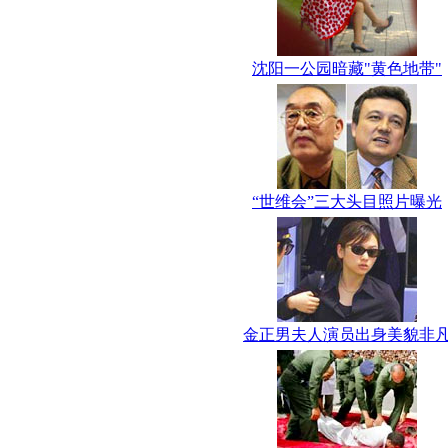
沈阳一公园暗藏"黄色地带"
“世维会”三大头目照片曝光
金正男夫人演员出身美貌非