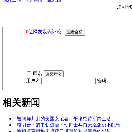
您可能
0
位网友发表评论
匿名
用户名
密码
相关新闻
·
被朝鲜判刑的美国女记者：平壤招待所内生活
·
核阴云下的中朝边境：朝鲜士兵白天巡逻仍不配枪
·
新加坡声明称未接获任何朝鲜船只停靠的消息