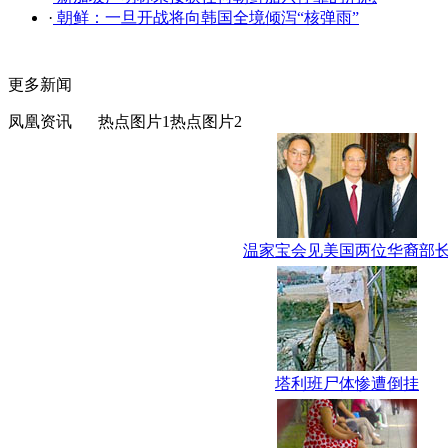
·
朝鲜：一旦开战将向韩国全境倾泻“核弹雨”
更多新闻
凤凰资讯
热点图片1
热点图片2
温家宝会见美国两位华裔部
塔利班尸体惨遭倒挂