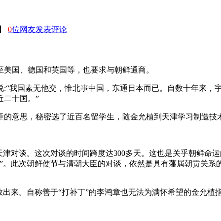
】
0
位网友发表评论
至美国、德国和英国等，也要求与朝鲜通商。
说:“我国素无他交，惟北事中国，东通日本而已。自数十年来，
近二十国。”
鸿章的意思，秘密选了近百名留学生，随金允植到天津学习制造技
天津对谈。这次对谈的时间跨度达300多天。这也是关乎朝鲜命
谈”。此次朝鲜使节与清朝大臣的对谈，依然是具有藩属朝贡关系
救出来。自称善于“打补丁”的李鸿章也无法为满怀希望的金允植