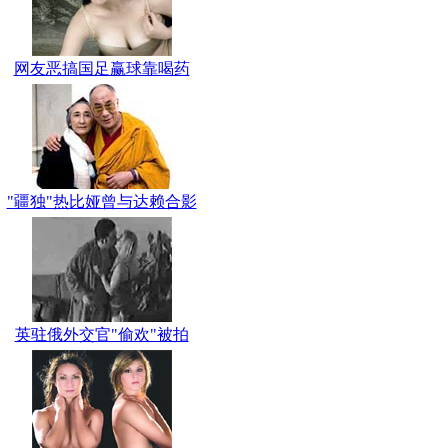
网友恶搞国足赢球靠喝药
"疆独"热比娅曾与达赖合影
英驻俄外交官"偷欢"被拍