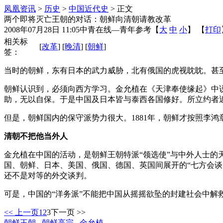
凤凰资讯
>
历史
>
中国近代史
> 正文
两个即将灭亡王朝的对话：朝鲜向清朝请教改革
2008年07月28日 11:05
中青在线—青年参考
【
大
中
小
】 【
打印
相关标
[
改革
] [
晚清
] [
朝鲜
]
签：
当时的朝鲜，东有日本的武力威胁，北有俄国的虎视眈眈。甚
朝鲜认识到，必须向西方学习。金允植在《天津奉使缘起》中
助，无以自保。于是中国及日本皆与泰西各国修好。所立约者
但是，朝鲜国内的保守派势力很大。1881年，朝鲜才按照李
清朝不把他当外人
金允植在中国的活动，是朝鲜王朝特派“领选使”与中外人士的
国、朝鲜、日本、美国、俄国、德国、英国间展开的“七方会
还不是对等的外交谈判。
可是，中国的“洋务派”不能把中国从摇摇欲坠的封建社会中解
<< 上一页
1
2
3
下一页 >>
朝鲜王朝
朝鲜高宗
金允植