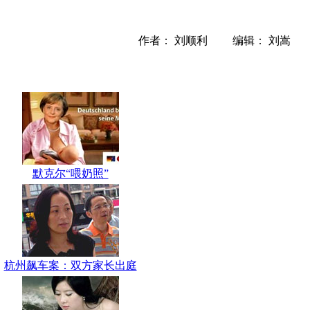
作者： 刘顺利 编辑： 刘嵩
默克尔“喂奶照”
杭州飙车案：双方家长出庭