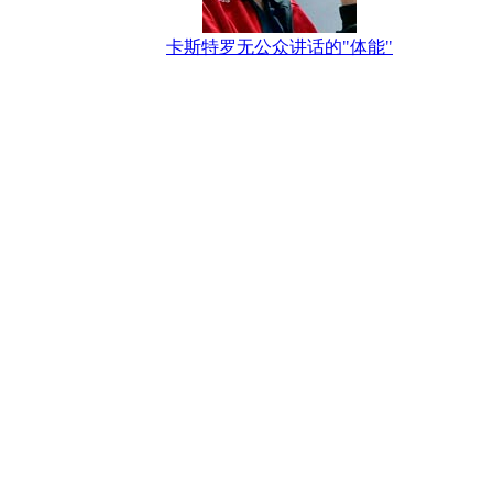
卡斯特罗无公众讲话的"体能"