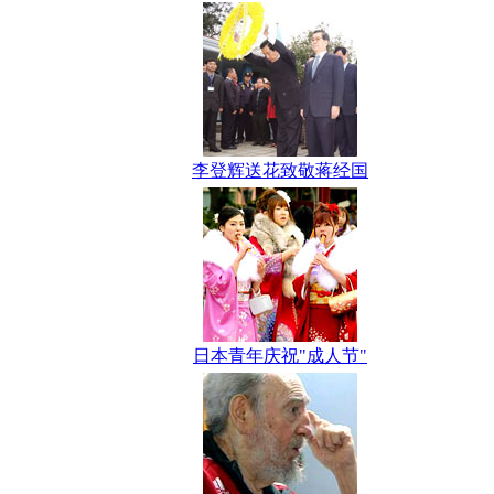
李登辉送花致敬蒋经国
日本青年庆祝"成人节"