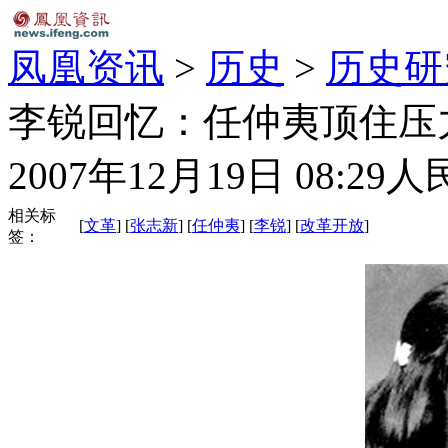
凤凰资讯
>
历史
>
历史研
李锐回忆：任仲夷顶住压
2007年12月19日 08:29
人
相关标
[
文革
] [
张志新
] [
任仲夷
] [
李锐
] [
改革开放
]
签：