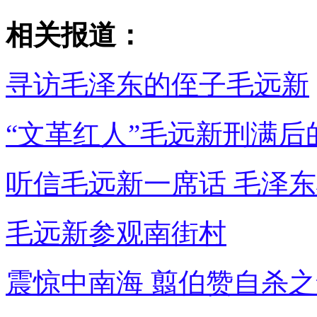
相关报道：
寻访毛泽东的侄子毛远新
“文革红人”毛远新刑满后
听信毛远新一席话 毛泽
毛远新参观南街村
震惊中南海 翦伯赞自杀