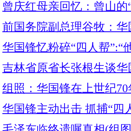
曾庆红母亲回忆：曾山的
前国务院副总理谷牧：华国
华国锋忆粉碎“四人帮”:
吉林省原省长张根生谈华
组照：华国锋在上世纪70
华国锋主动出击 抓捕“四
毛泽东临终遗嘱真相(组图