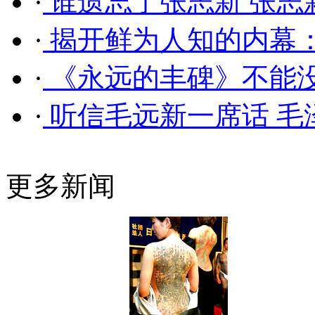
·
谁遗忘了张志新 张志
·
揭开鲜为人知的内幕
·
《永远的丰碑》不能
·
听信毛远新一席话 毛
更多新闻