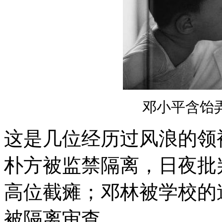
邓小平含饴
这是几位经历过风浪的领
朴方被监禁隔离，日夜批
高位截瘫；邓林被学校的
被隔离审查。