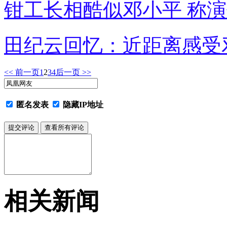
钳工长相酷似邓小平 称
田纪云回忆：近距离感受
<< 前一页
1
2
3
4
后一页 >>
匿名发表
隐藏IP地址
相关新闻