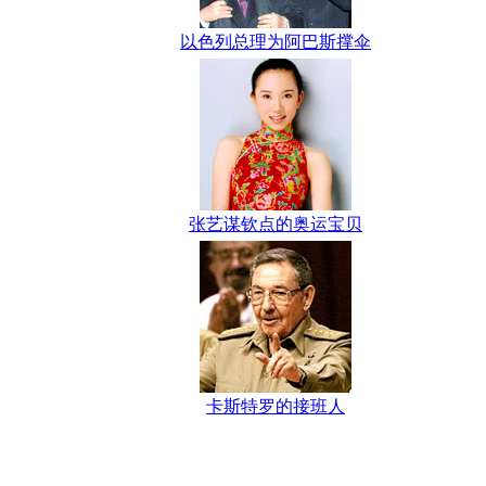
以色列总理为阿巴斯撑伞
张艺谋钦点的奥运宝贝
卡斯特罗的接班人