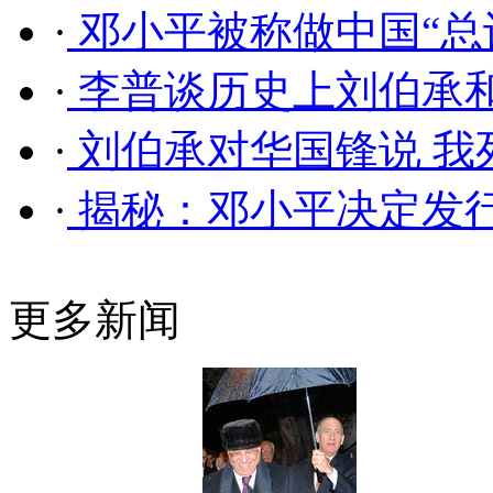
·
邓小平被称做中国“总
·
李普谈历史上刘伯承
·
刘伯承对华国锋说 我
·
揭秘：邓小平决定发行“
更多新闻