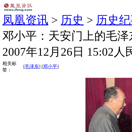
凤凰资讯
>
历史
>
历史纪
邓小平：天安门上的毛泽
2007年12月26日 15:02
人
相关标
[
毛泽东
] [
邓小平
]
签：