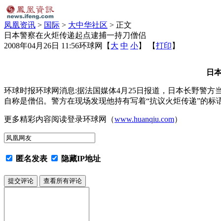
凤凰资讯
>
国际
>
大中华社区
> 正文
日本警察在火炬传递起点逮捕一持刀僧侣
2008年04月26日 11:56
环球网
【
大
中
小
】 【
打印
】
日
环球时报环球网消息:据法国媒体4月25日报道，日本长野警
自称是僧侣。警方在现场发现他持有写着“抗议火炬传递”的标
更多精彩内容阅读登录环球网（
www.huanqiu.com
）
匿名发表
隐藏IP地址