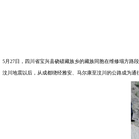
5月27日，四川省宝兴县硗碛藏族乡的藏族同胞在维修塌方路
汶川地震以后，从成都绕经雅安、马尔康至汶川的公路成为通往