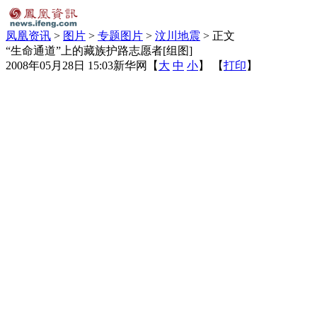
凤凰资讯
>
图片
>
专题图片
>
汶川地震
> 正文
“生命通道”上的藏族护路志愿者[组图]
2008年05月28日 15:03
新华网
【
大
中
小
】 【
打印
】