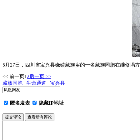
5月27日，四川省宝兴县硗碛藏族乡的一名藏族同胞在维修塌方
<< 前一页
1
2
后一页 >>
藏族同胞
生命通道
宝兴县
匿名发表
隐藏IP地址