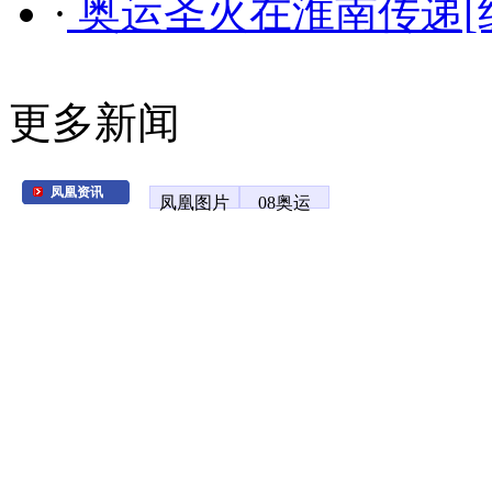
·
奥运圣火在淮南传递[
更多新闻
凤凰资讯
凤凰图片
08奥运