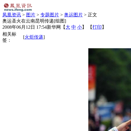
凤凰资讯
>
图片
>
专题图片
>
奥运图片
> 正文
奥运圣火在云南昆明传递[组图]
2008年06月12日 17:54
新华网
【
大
中
小
】 【
打印
】
相关标
[
火炬传递
]
签：