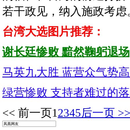
若干政见，纳入施政考虑
台湾大选图片推荐：
谢长廷惨败 黯然鞠躬退场
马英九大胜 蓝营众气势高
绿营惨败 支持者难过的落
<< 前一页
1
2
3
4
5
后一页 >