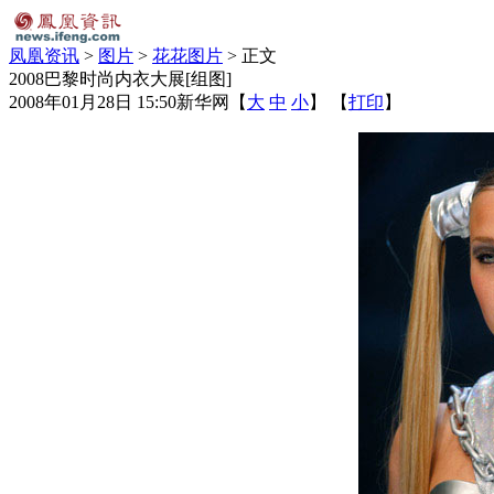
凤凰资讯
>
图片
>
花花图片
> 正文
2008巴黎时尚内衣大展[组图]
2008年01月28日 15:50
新华网
【
大
中
小
】 【
打印
】