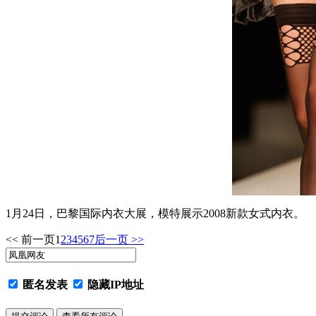
1月24日，巴黎国际内衣大展，模特展示2008新款女式内衣。
<< 前一页
1
2
3
4
5
6
7
后一页 >>
匿名发表
隐藏IP地址