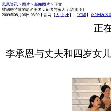
凤凰资讯
>
图片
>
新闻图片
> 正文
被朝鲜特赦的两名美国女记者与家人团聚[组图]
2009年08月06日 08:09
中新网
【
大
中
小
】 【
打印
】
0
位网友发
正在
李承恩与丈夫和四岁女