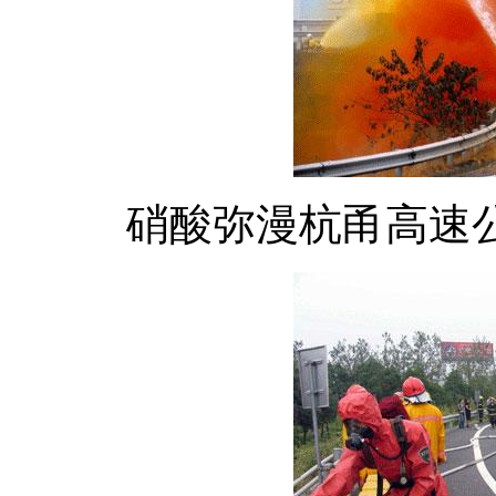
硝酸弥漫杭甬高速