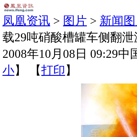
凤凰资讯
>
图片
>
新闻图
载29吨硝酸槽罐车侧翻泄
2008年10月08日 09:29
中
小
】 【
打印
】