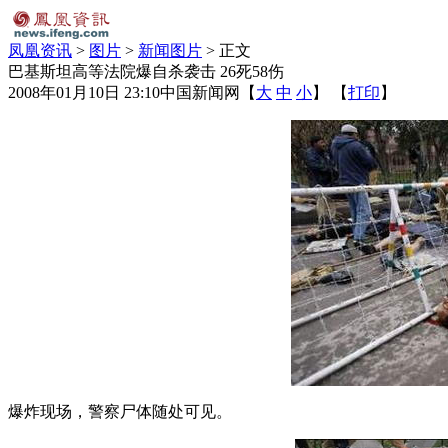
凤凰资讯
>
图片
>
新闻图片
> 正文
巴基斯坦高等法院爆自杀袭击 26死58伤
2008年01月10日 23:10
中国新闻网
【
大
中
小
】 【
打印
】
爆炸现场，警察尸体随处可见。