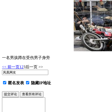
一名男孩蹲在受伤男子身旁
<< 前一页
1
2
3
后一页 >>
匿名发表
隐藏IP地址