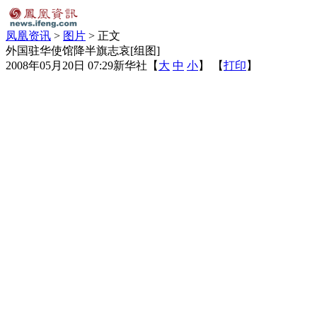
凤凰资讯
>
图片
> 正文
外国驻华使馆降半旗志哀[组图]
2008年05月20日 07:29
新华社
【
大
中
小
】 【
打印
】