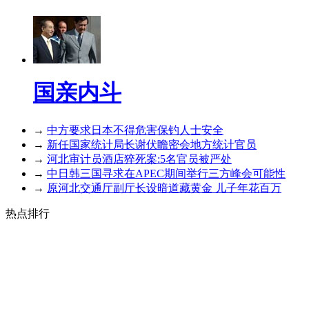
国亲内斗
→
中方要求日本不得危害保钓人士安全
→
新任国家统计局长谢伏瞻密会地方统计官员
→
河北审计员酒店猝死案:5名官员被严处
→
中日韩三国寻求在APEC期间举行三方峰会可能性
→
原河北交通厅副厅长设暗道藏黄金 儿子年花百万
热点排行