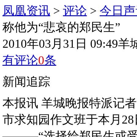
凤凰资讯
>
评论
>
今日声
称他为“悲哀的郑民生”
2010年03月31日 09:49
羊
有评论
0
条
新闻追踪
本报讯 羊城晚报特派记
市求知园作文班于本月2
———“选择给郑民生或