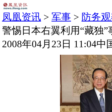
凤凰资讯
>
军事
>
防务观
警惕日本右翼利用“藏独
2008年04月23日 11:04
中