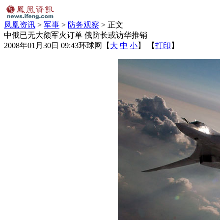
凤凰资讯
>
军事
>
防务观察
> 正文
中俄已无大额军火订单 俄防长或访华推销
2008年01月30日 09:43
环球网
【
大
中
小
】 【
打印
】