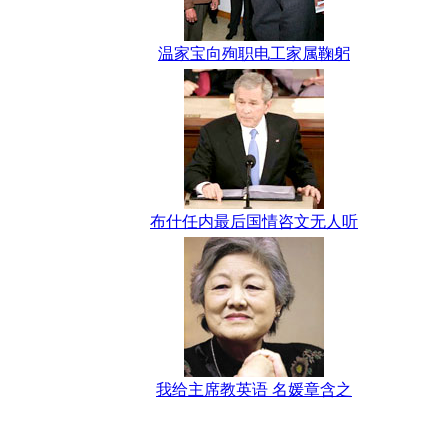
温家宝向殉职电工家属鞠躬
布什任内最后国情咨文无人听
我给主席教英语 名媛章含之