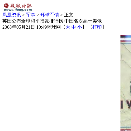
凤凰资讯
>
军事
>
环球军情
> 正文
英国公布全球和平指数排行榜 中国名次高于美俄
2008年05月21日 10:49
环球网
【
大
中
小
】 【
打印
】