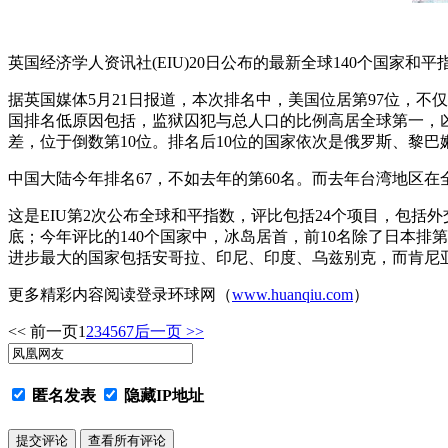
英国经济学人资讯社(EIU)20日公布的最新全球140个国家和
据英国媒体5月21日报道，本次排名中，美国位居第97位，
国排名低原因包括，监狱囚犯与总人口的比例高居全球第一，
差，位于倒数第10位。排名后10位的国家依次是俄罗斯、黎
中国大陆今年排名67，不如去年的第60名。而去年台湾地区在
这是EIU第2次公布全球和平指数，评比包括24个项目，包
底；今年评比的140个国家中，冰岛居首，前10名除了日本排
进步最大的国家包括安哥拉、印尼、印度、乌兹别克，而肯尼亚
更多精彩内容阅读登录环球网（
www.huanqiu.com
）
<< 前一页
1
2
3
4
5
6
7
后一页 >>
匿名发表
隐藏IP地址