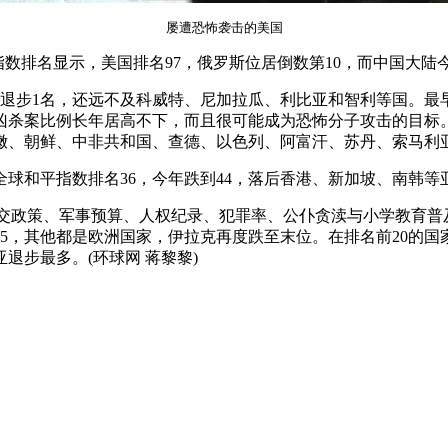
屡遭恐怖袭击的美国
平指数排名显示，美国排名97，俄罗斯位居倒数第10，而中国大陆
不仅退步1名，还远不及科威特、尼加拉瓜、利比亚和智利等国。
凶杀案比例长年居高不下，而且很可能成为恐怖分子攻击的目标
巴嫩、朝鲜、中非共和国、查德、以色列、阿富汗、苏丹、索马利
全球和平指数排名36，今年跌到44，落后香港、新加坡、南韩
括外交政策、军事预算、人权纪录、犯罪率、公仆贪渎与小学教育普
第5，其他都是欧洲国家，伊拉克再度跌至末位。在排名前20的
退步最多。(环球网 蒋黎黎)