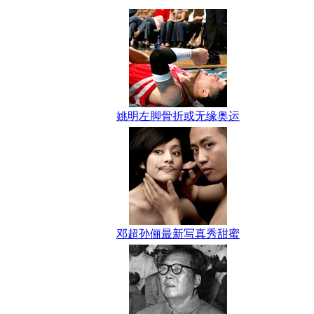
姚明左脚骨折或无缘奥运
邓超孙俪最新写真秀甜蜜