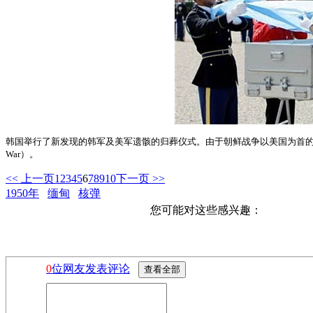
韩国举行了新发现的韩军及美军遗骸的归葬仪式。
由于朝鲜战争以美国为首的“
War）。
<< 上一页
1
2
3
4
5
6
7
8
9
10
下一页 >>
1950年
缅甸
核弹
您可能对这些感兴趣：
0
位网友发表评论