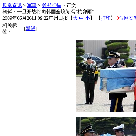
凤凰资讯
>
军事
>
邻邦扫描
> 正文
朝鲜：一旦开战将向韩国全境倾泻“核弹雨”
2009年06月26日 09:22
广州日报
【
大
中
小
】 【
打印
】
0
位网友
相关标
[
朝鲜
]
签：