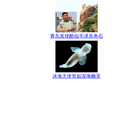
青岛发现酷似毛泽东奇石
冰海天使形如深海幽灵