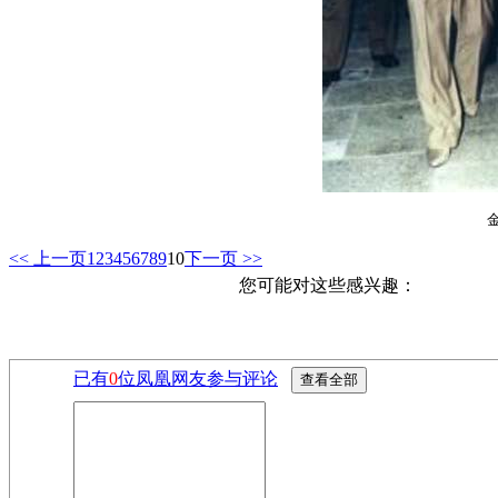
<< 上一页
1
2
3
4
5
6
7
8
9
10
下一页 >>
您可能对这些感兴趣：
已有
0
位凤凰网友参与评论