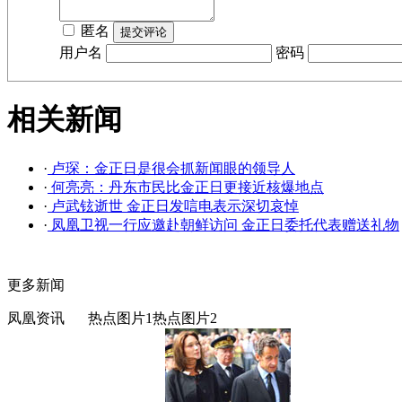
匿名
用户名
密码
相关新闻
·
卢琛：金正日是很会抓新闻眼的领导人
·
何亮亮：丹东市民比金正日更接近核爆地点
·
卢武铉逝世 金正日发唁电表示深切哀悼
·
凤凰卫视一行应邀赴朝鲜访问 金正日委托代表赠送礼物
更多新闻
凤凰资讯
热点图片1
热点图片2