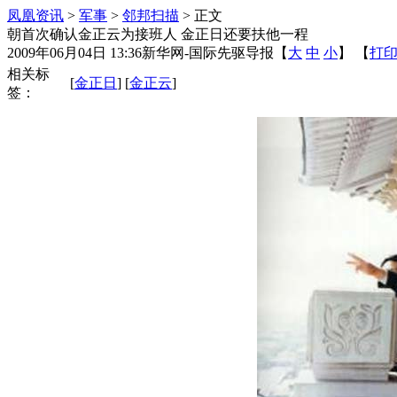
凤凰资讯
>
军事
>
邻邦扫描
> 正文
朝首次确认金正云为接班人 金正日还要扶他一程
2009年06月04日 13:36
新华网-国际先驱导报
【
大
中
小
】 【
打
相关标
[
金正日
] [
金正云
]
签：