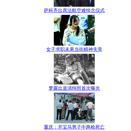
萨科齐出席法航空难悼念仪式
女子求职未果当街精神失常
梦露出道清纯照首次曝光
重庆：开宝马男子中两枪死亡