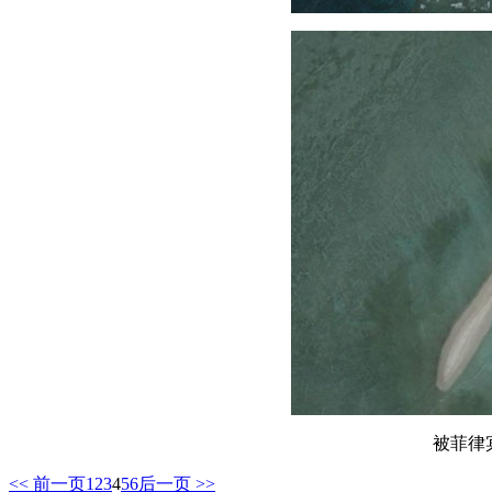
被菲律
<< 前一页
1
2
3
4
5
6
后一页 >>