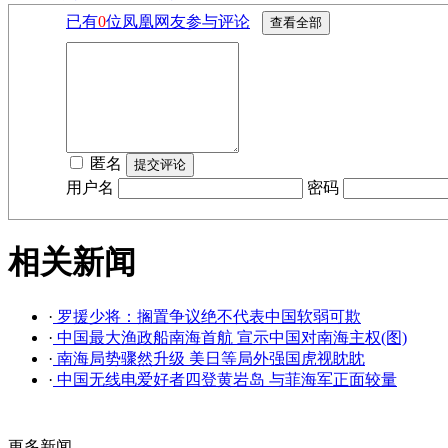
已有
0
位凤凰网友参与评论
匿名
用户名
密码
相关新闻
·
罗援少将：搁置争议绝不代表中国软弱可欺
·
中国最大渔政船南海首航 宣示中国对南海主权(图)
·
南海局势骤然升级 美日等局外强国虎视眈眈
·
中国无线电爱好者四登黄岩岛 与菲海军正面较量
更多新闻