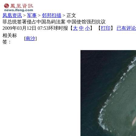
凤凰资讯
>
军事
>
邻邦扫描
> 正文
菲总统签署侵占中国岛屿法案 中国使馆强烈抗议
2009年03月12日 07:53
环球时报
【
大
中
小
】 【
打印
】
已有评论
相关标
[
南沙
]
签：