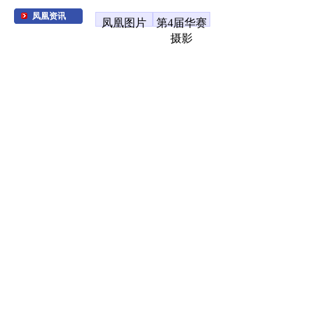
凤凰资讯
凤凰图片
第4届华赛
摄影