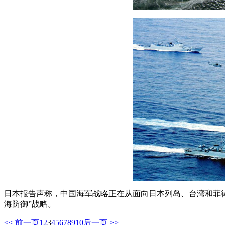
日本报告声称，中国海军战略正在从面向日本列岛、台湾和菲律
海防御”战略。
<< 前一页
1
2
3
4
5
6
7
8
9
10
后一页 >>