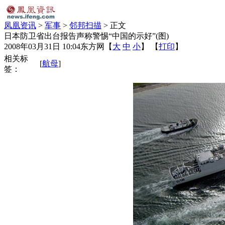
凤凰资讯
>
军事
>
邻邦扫描
> 正文
日本防卫省出台报告声称警惕“中国的示好”(图)
2008年03月31日 10:04
东方网
【
大
中
小
】 【
打印
】
相关标
[
航母
]
签：