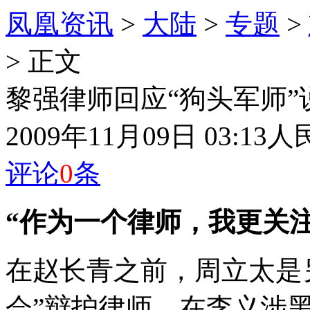
凤凰资讯
>
大陆
>
专题
>
> 正文
黎强律师回应“狗头军师
2009年11月09日 03:13
人
评论
0
条
“作为一个律师，我更关注
在赵长青之前，周立太是
会”辩护律师。在李义涉