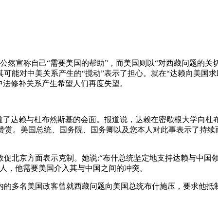
时公然宣称自己“需要美国的帮助”，而美国则以“对西藏问题的关
其可能对中美关系产生的“搅动”表示了担心。就在“达赖向美国
中法修补关系产生希望人们再度失望。
报道了达赖与杜布然斯基的会面。报道说，达赖在密歇根大学向杜
的赞赏。美国总统、国务院、国务卿以及您本人对此事表示了持续
敦促北京方面表示克制。她说:“布什总统坚定地支持达赖与中国
国人，他需要美国介入其与中国之间的冲突。
内的多名美国政客曾就西藏问题向美国总统布什施压，要求他抵