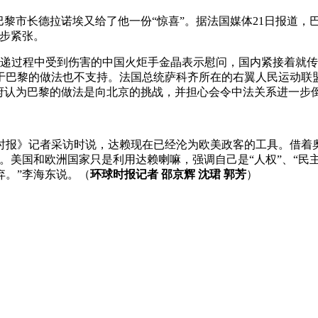
黎市长德拉诺埃又给了他一份“惊喜”。据法国媒体21日报道，
一步紧张。
炬传递过程中受到伤害的中国火炬手金晶表示慰问，国内紧接着就
于巴黎的做法也不支持。法国总统萨科齐所在的右翼人民运动联
府认为巴黎的做法是向北京的挑战，并担心会令中法关系进一步
时报》记者采访时说，达赖现在已经沦为欧美政客的工具。借着
。美国和欧洲国家只是利用达赖喇嘛，强调自己是“人权”、“民
弃。”李海东说。（
环球时报记者 邵京辉 沈珺 郭芳
）