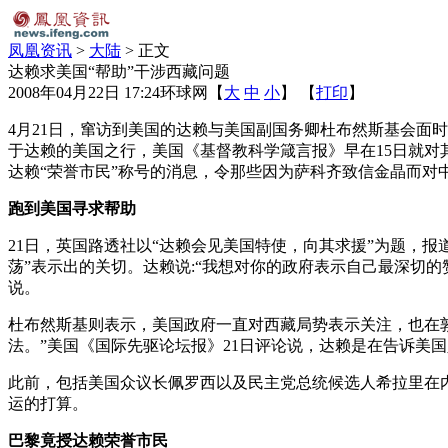
凤凰资讯
>
大陆
> 正文
达赖求美国“帮助”干涉西藏问题
2008年04月22日 17:24
环球网
【
大
中
小
】 【
打印
】
4月21日，窜访到美国的达赖与美国副国务卿杜布然斯基会面
于达赖的美国之行，美国《基督教科学箴言报》早在15日就对
达赖“荣誉市民”称号的消息，令那些因为萨科齐致信金晶而对
跑到美国寻求帮助
21日，英国路透社以“达赖会见美国特使，向其求援”为题，
荡”表示出的关切。达赖说:“我想对你的政府表示自己最深切
说。
杜布然斯基则表示，美国政府一直对西藏局势表示关注，也在
法。”美国《国际先驱论坛报》21日评论说，达赖是在告诉美
此前，包括美国众议长佩罗西以及民主党总统候选人希拉里在
运的打算。
巴黎竟授达赖荣誉市民