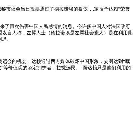
巴黎市议会当日投票通过了德拉诺埃的提议，,定授予达赖”荣誉
传来了再次伤害中国人民感情的消息。令许多中国人对法国政府
盟发言人称，左翼人士（德拉诺埃是左翼社会党人）是在利用此
倒退。
奥运会的机会，达赖通过西方媒体破坏中国形象，妄图达到“藏
主”等价值观的坚定拥护者，拉拢选民。“而达赖只是他们利用的