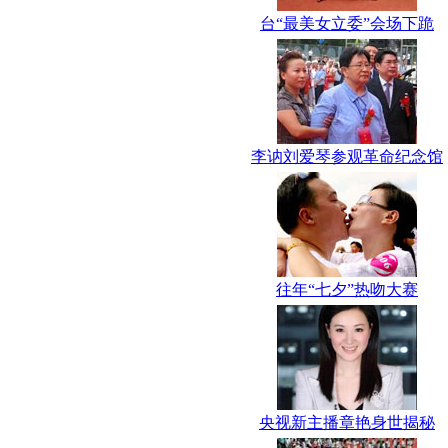
台“最美女立委”会场下跪
李讷刘爱琴参观革命纪念馆
往年“七夕”热吻大赛
央视新主播章艳身世揭秘