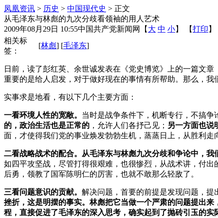
凤凰资讯
>
历史
>
中国现代史
> 正文
从毛泽东与林彪的九次分歧看领袖的用人艺术
2009年08月29日 10:55
中国共产党新闻网
【
大
中
小
】 【
打印
】
相关标
[
林彪
] [
毛泽东
]
签：
日前，读了彭红英、余世诚发表在《党史博览》上的一篇文章
重要的是给人启发，对于做好现在的事情有所帮助。那么，我们
实事求是地看，有以下几个主要方面：
一看环境人性的宽敞。
当时是战争条件下，机断专行，不搞争
的，政治生活也是正常的
，允许人们各抒己见；
另一方面也说
面，才使得我们党的事业焕发勃勃生机，蒸蒸日上，从胜利走
二看战略战术的配合。从毛泽东与林彪九次分歧和争论中，我
如四平攻坚战，尽管打得很艰难，也很惨烈，从战术讲，付出
后勇，领教了国军陈明仁的厉害，也就不敢那么轻敌了。
三看问题意识的贡献。
解决问题，首要的前提是发现问题，提
挫折，这是明摆的事实。林彪把它当做一个严肃的问题提出来
程，直接促进了毛泽东的深入思考，确实起到了抛砖引玉的实