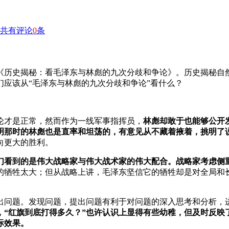
共有评论
0
条
《历史揭秘：看毛泽东与林彪的九次分歧和争论》。历史揭秘自
应该从“毛泽东与林彪的九次分歧和争论”看什么？
论才是正常，然而作为一线军事指挥员，
林彪却敢于也能够公开
明那时的林彪也是直率和坦荡的，有意见从不藏着掖着，挑明了
向更大的胜利。
们看到的是伟大战略家与伟大战术家的伟大配合。战略家考虑侧
的牺牲太大；但从战略上讲，毛泽东坚信它的牺牲却是对全局和
出问题。发现问题，提出问题有利于对问题的深入思考和分析，
，“红旗到底打得多久？”也许认识上显得有些幼稚，但及时反映
际效果。