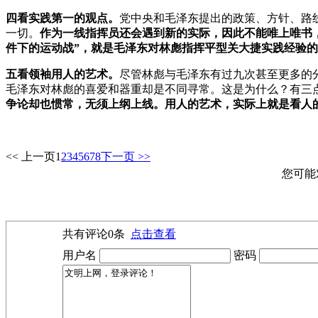
四看实践第一的观点。
党中央和毛泽东提出的政策、方针、路
一切。
作为一线指挥员还会遇到新的实际，因此不能唯上唯书
件下的运动战”，就是毛泽东对林彪指挥平型关大捷实践经验
五看领袖用人的艺术。
尽管林彪与毛泽东有过九次甚至更多的
毛泽东对林彪的喜爱和器重却是不同寻常。这是为什么？有三
争论却也惯常，无须上纲上线。用人的艺术，实际上就是看人
<< 上一页
1
2
3
4
5
6
7
8
下一页 >>
您可能
共有评论
0
条
点击查看
用户名
密码