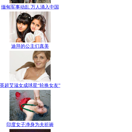
缅甸军事动乱 万人涌入中国
迪拜的公主们真美
英超艾滋女成球星“轮换女友”
印度女子净身为夫祈祷