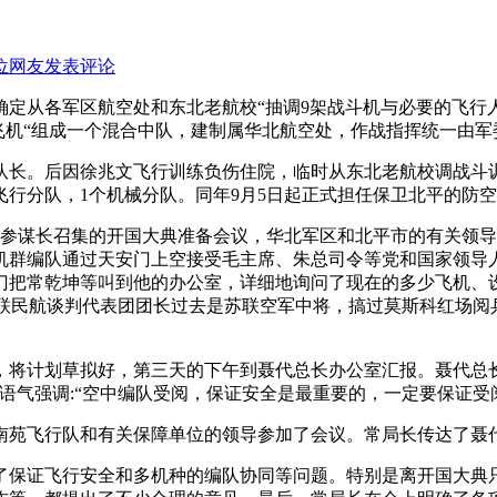
位网友发表评论
定从各军区航空处和东北老航校“抽调9架战斗机与必要的飞行
架飞机“组成一个混合中队，建制属华北航空处，作战指挥统一由军
队长。后因徐兆文飞行训练负伤住院，临时从东北老航校调战斗
4个飞行分队，1个机械分队。同年9月5日起正式担任保卫北平的
总参谋长召集的开国大典准备会议，华北军区和北平市的有关领
机群编队通过天安门上空接受毛主席、朱总司令等党和国家领导
门把常乾坤等叫到他的办公室，详细地询问了现在的多少飞机、设
苏联民航谈判代表团团长过去是苏联空军中将，搞过莫斯科红场阅兵
，将计划草拟好，第三天的下午到聂代总长办公室汇报。聂代总长
语气强调:“空中编队受阅，保证安全是最重要的，一定要保证受
南苑飞行队和有关保障单位的领导参加了会议。常局长传达了聂
了保证飞行安全和多机种的编队协同等问题。特别是离开国大典只