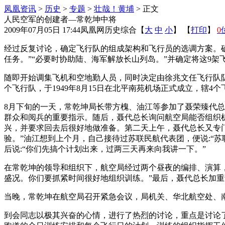
凤凰资讯
>
历史
>
专题
>
壮哉！黄埔
> 正文
人民空军的创建者—常乾坤中将
2009年07月05日 17:44
凤凰网历史综合
【
大
中
小
】 【
打印
】
0
经过反复讨论，确定飞行队的组成架构和飞行员的选调方案。确
任务。”“必要时协助陆、海军解放长山列岛。”并确定将这9
随即开始调集飞机和空地勤人员，同时决定由徐兆文任飞行队
个飞行队，于1949年8月15日在北平南苑机场正式成立，辖
8月下旬的一天，常乾坤局长带方槐、油江等参加了聂荣臻代
群众和阅兵的重要指示。随后，聂代总长询问航空局能否组织
兴，并要求回去后很好地做准备。第二天上午，聂代总长又专
验。”油江想到上个月，自己接待过苏联民航代表团，便说:“
后说:“你们先搞个计划出来，过两三天再来向我讲一下。”
在常乾坤的领导和组织下，航空局经过两个昼夜的编排、演算
盛况。你们要抓紧时间很好地组织训练。”最后，聂代总长加重
当晚，常乾坤在航空局召开紧急会议，局机关、华北航空处、
到会同志以极其兴奋的心情，进行了热烈的讨论，重点是讨论