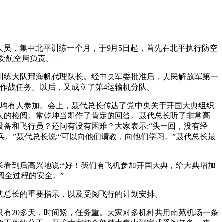
人员，集中北平训练一个月，于9月5日起，首先在北平执行防空
委航空局负责。”
训练大队邢海帆代理队长。经中央军委批准后，人民解放军第一
防空作战任务。以后，又成立了第4运输机分队。
导均有人参加。会上，聂代总长传达了党中央关于开国大典组织
人的检阅。常乾坤当即作了肯定的回答。聂代总长听了非常高
备和飞行员？还问有没有困难？大家表示:“头一回，没有经
。”聂代总长说:“可以向他们请教，向他们学习。”聂代总长最
看到后高兴地说:“好！我们有飞机参加开国大典，给大典增加
阅全过程的安全。”
代总长的重要指示，以及受阅飞行的计划安排。
有20多天，时间紧，任务重。大家对多机种共用南苑机场一条