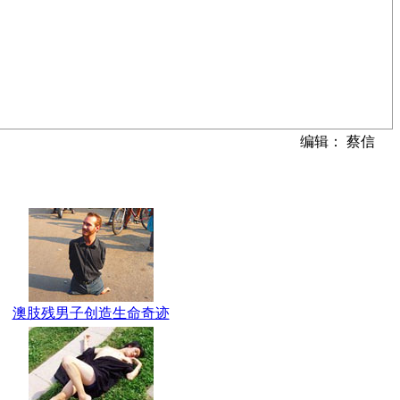
编辑： 蔡信
澳肢残男子创造生命奇迹