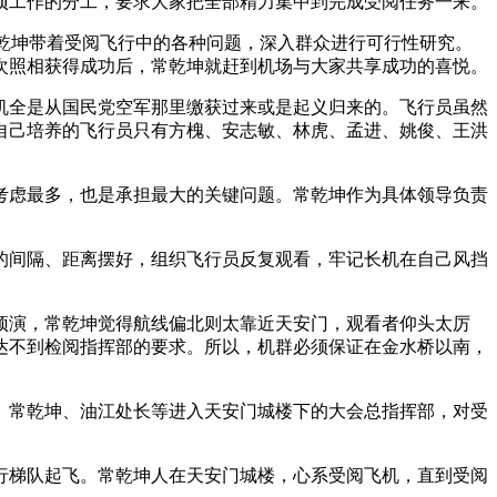
项工作的分工，要求大家把全部精力集中到完成受阅任务一来。
常乾坤带着受阅飞行中的各种问题，深入群众进行可行性研究。
次照相获得成功后，常乾坤就赶到机场与大家共享成功的喜悦。
机全是从国民党空军那里缴获过来或是起义归来的。飞行员虽然
自己培养的飞行员只有方槐、安志敏、林虎、孟进、姚俊、王洪
考虑最多，也是承担最大的关键问题。常乾坤作为具体领导负责
的间隔、距离摆好，组织飞行员反复观看，牢记长机在自己风挡
预演，常乾坤觉得航线偏北则太靠近天安门，观看者仰头太厉
达不到检阅指挥部的要求。所以，机群必须保证在金水桥以南，
备。常乾坤、油江处长等进入天安门城楼下的大会总指挥部，对受
行梯队起飞。常乾坤人在天安门城楼，心系受阅飞机，直到受阅