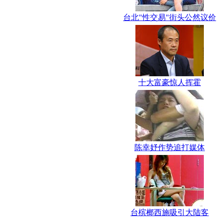
台北"性交易"街头公然议价
十大富豪惊人挥霍
陈幸妤作势追打媒体
台槟榔西施吸引大陆客