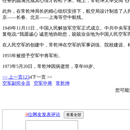
任务的圆满完成其心情才轻松下来。晚上，常乾坤又率受阅飞
此外，在常乾坤局长的精心组织安排下，航空局设计制造了人
京——长春、北京——上海等空中航线。
1949年11月11日，中国人民解放军空军正式成立。中共
复电说:“我愿诚心 诚意地协助您，兢兢业业地为中国人民空军
在人民空军的创建中，常乾坤在空军的军事训练、院校建设、
1955年被授予空军中将军衔。
1973年5月20日，常乾坤因病逝世，享年69岁。
<< 上一页
1
2
3
4
下一页 >>
空军副司令员
空军中将
常乾坤
您可能
0
位网友发表评论