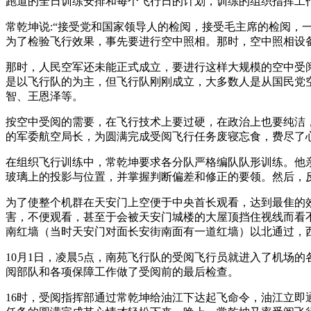
跑道的全日训练安排和每个飞行日的计划，训练的组织指挥工
常乾坤说:“接受党和国家领导人的检阅，接受毛主席的检阅，
为了检验飞行效果，事先要进行空中照相。那时，空中照相设
那时，人民空军还未能正式成立，要进行这样大规模的空中受
是以飞行队的为主，但飞行队刚刚成立，大多数人是从国民党
智、王恩泽等。
按空中受阅的需要，在飞行技术上要过硬，在政治上也要纯洁
的军委航空局长，为圆满完成受阅飞行任务废寝忘食，费尽了
在组织飞行训练中，常乾坤要求各分队严格编队队形训练。他
玻璃上的投影与位置，并掌握判断偏差和修正的要领。然后，
为了使整个机群在天安门上空便于中央首长观看，达到最隹的
害，不便观看，甚至于会被天安门城楼的大屋顶挡住视线而看
南红墙（当时天安门对面长安街南面有一道红墙）以北通过，
10月1日，凌晨5点，南苑飞行队的受阅飞行员就进入了机场
阅部队和各项保障工作做了受阅前的最后检查。
16时，受阅指挥部通过常乾坤给油江下达起飞命令，油江立