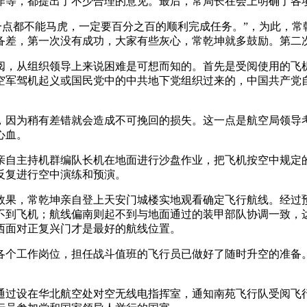
作等，都提出了不少合理的意见。最后，常局长在会上明确了各
一点都不能马虎，一定要百分之百的顺利完成任务。”，为此，
备差，第一次没有成功，大家有些灰心，常乾坤就多鼓励。第二
阅，从组织领导上来说困难是可想而知的。首先是受阅使用的飞
空军驾机起义或国民党中的中共地下党组织过来的，中国共产党
，因为稍有差错就会造成不可挽回的损失。这一点是航空局领导
心血。
亲自主持机群编队长机在地面进行沙盘作业，把飞机按空中规定
反复进行空中演练和预演。
效果，常乾坤亲自登上天安门城楼实地观看确定飞行航线。经过
不到飞机；航线偏南则起不到与地面通过的装甲部队协调一致，
西面对正复兴门才是最好的航线位置。
的各个工作岗位，担任战斗值班的飞行员已做好了随时升空的准
即通过设在华北航空处对空无线电指挥室，通知南苑飞行队受阅飞