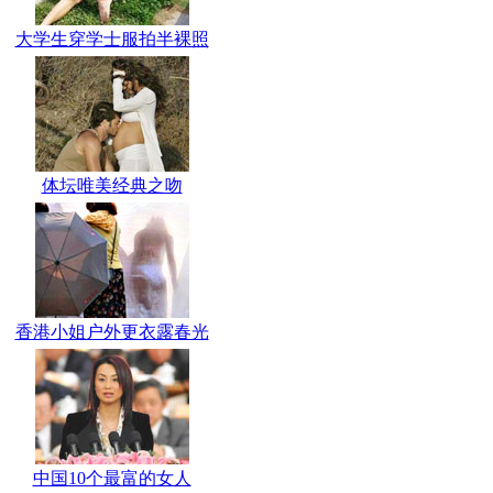
大学生穿学士服拍半裸照
体坛唯美经典之吻
香港小姐户外更衣露春光
中国10个最富的女人