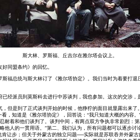
斯大林、罗斯福、丘吉尔在雅尔塔会议上。
友好同盟条约》的回忆。
罗斯福总统与斯大林订了《雅尔塔协定》。我们当时为着要打退
府已经派员到莫斯科去进行中苏谈判，我也参加。这次的交涉，
气，但是到了正式谈判开始的时候，他狰狞的面目就显露出来了
一看，知道是《雅尔塔协定》，回答说：“我只知道大概的内容。
忍耐着和他们谈判了。谈判中间，有两点双方争执非常剧烈：第
侵略他人的一贯用语。”第二、我们认为，所有问题都可以逐步讨
也肯让步；但关于外蒙古的独立问题──实际就是苏联吞并外蒙