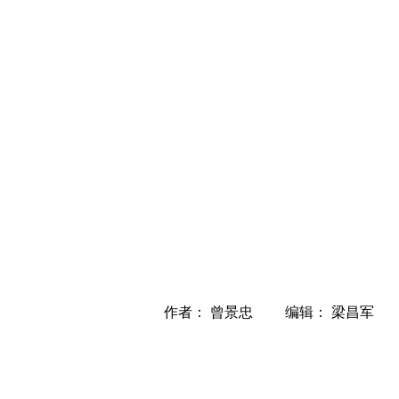
作者： 曾景忠 编辑： 梁昌军