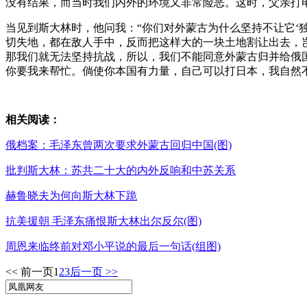
没有结果，而当时我们内外的环境又非常险恶。这时，父亲打
当见到斯大林时，他问我：“你们对外蒙古为什么坚持不让它‘
切失地，都在敌人手中，反而把这样大的一块土地割让出去，
那我们就无法坚持抗战，所以，我们不能同意外蒙古归并给俄
你要我来帮忙。倘使你本国有力量，自己可以打日本，我自然
相关阅读：
俄档案：毛泽东曾两次要求外蒙古回归中国(图)
批判斯大林：苏共二十大的内外反响和中苏关系
赫鲁晓夫为何向斯大林下跪
抗美援朝 毛泽东痛恨斯大林出尔反尔(图)
周恩来临终前对邓小平说的最后一句话(组图)
<< 前一页
1
2
3
后一页 >>