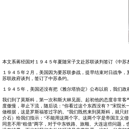
本文系蒋经国对１９４５年夏随宋子文赴苏联谈判签订《中苏
１９４５年２月，美国因为要苏联参战，提早结束对日战争，
苏联政府谈判，签订了中苏条约。
１９４５年，美国还没有把《雅尔塔协定》公布以前，我们政
我们到了莫斯科，第一次和斯大林见面。起初他的态度非常客
度傲慢，举止下流，随后说：“你看过这个东西没有？”宋院长
做根据，这是罗斯福签过字的。”我们既然来到莫斯科，就只好
介石）给我们指示：“不能用这两个字。这两个字是帝国主义
同意不用“租借”两字，对于中东铁路、旅顺、大连这些问题，