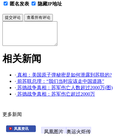
匿名发表
隐藏IP地址
相关新闻
·
真相：美国原子弹秘密是如何泄露到苏联的?
·
前苏联总理：“我们当时应该走中国道路”
·
苏德战争真相：苏军伤亡人数超过2000万(图)
·
苏德战争真相：苏军伤亡超过2000万
更多新闻
凤凰资讯
凤凰图片
奥运火炬传