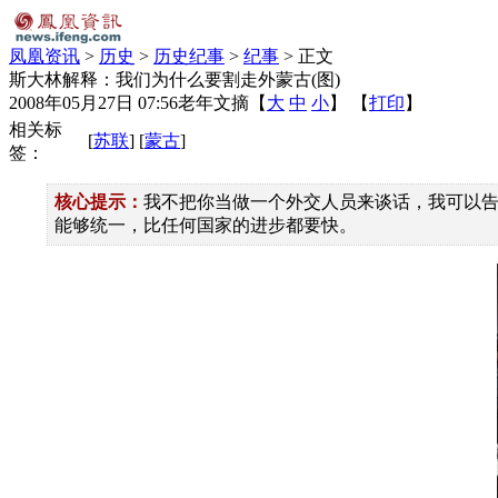
凤凰资讯
>
历史
>
历史纪事
>
纪事
> 正文
斯大林解释：我们为什么要割走外蒙古(图)
2008年05月27日 07:56
老年文摘
【
大
中
小
】 【
打印
】
相关标
[
苏联
] [
蒙古
]
签：
核心提示：
我不把你当做一个外交人员来谈话，我可以
能够统一，比任何国家的进步都要快。