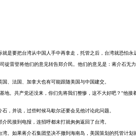
际就是要把台湾从中国人手中再拿走，托管之后，台湾就恐怕永
托司徒雷登将他们的意见转告郑介民。他们的意见是：蒋介石无
英国、法国、加拿大也有可能跟随美国与中国建交。
基地。共产党还没来，你们先将我们整惨，这不大好吧？”他接
蒋介石，并说，过些时候马歇尔还要会见他讨论此问题。
郑介民接到电报，连招呼都未打就匆匆返回了台湾。
台湾。如果蒋介石集团坚决不撤到海南岛，美国策划的托管计划