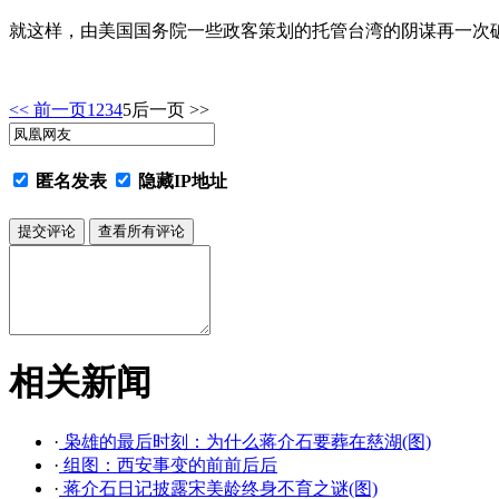
就这样，由美国国务院一些政客策划的托管台湾的阴谋再一次
<< 前一页
1
2
3
4
5
后一页 >>
匿名发表
隐藏IP地址
相关新闻
·
枭雄的最后时刻：为什么蒋介石要葬在慈湖(图)
·
组图：西安事变的前前后后
·
蒋介石日记披露宋美龄终身不育之谜(图)