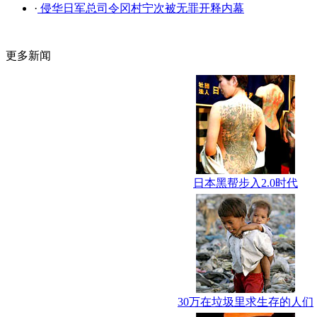
·
侵华日军总司令冈村宁次被无罪开释内幕
更多新闻
日本黑帮步入2.0时代
30万在垃圾里求生存的人们