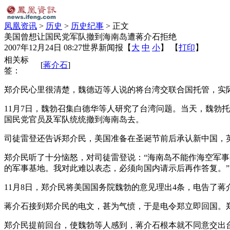
凤凰资讯
>
历史
>
历史纪事
> 正文
美国曾想让国民党军队撤到海南岛遭蒋介石拒绝
2007年12月24日 08:27
世界新闻报
【
大
中
小
】 【
打印
】
相关标
[
蒋介石
]
签：
郑介民心里很清楚，魏德迈等人说的将台湾交联合国托管，实
11月7日，魏勃召集白德华等人研究了台湾问题。当天，魏勃
国民党官员及军队统统撤到海南岛去。
司徒雷登还告诉郑介民，美国准备在圣诞节前后承认新中国，
郑介民听了十分恼怒，对司徒雷登说：“海南岛不能作海空军事
的军事基地。我对此难以表态，必须向国内请示后再作答复。”
11月8日，郑介民将美国国务院魏勃的意见理出4条，电告了
蒋介石接到郑介民的电文，甚为气愤，于是电令郑立即回国。
郑介民提前回台，使魏勃等人感到，蒋介石根本就不同意交出