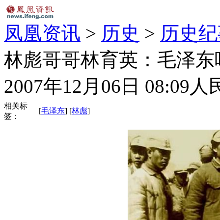
凤凰资讯
>
历史
>
历史纪
林彪哥哥林育英：毛泽东
2007年12月06日 08:09
人
相关标
[
毛泽东
] [
林彪
]
签：