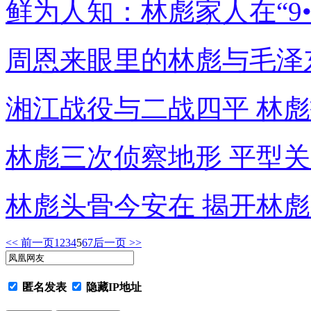
鲜为人知：林彪家人在“9•
周恩来眼里的林彪与毛泽
湘江战役与二战四平 林
林彪三次侦察地形 平型
林彪头骨今安在 揭开林彪
<< 前一页
1
2
3
4
5
6
7
后一页 >>
匿名发表
隐藏IP地址