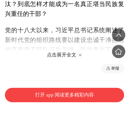
汰？到底怎样才能成为一名真正堪当民族复
兴重任的干部？
党的十八大以来，习近平总书记系统阐述了
新时代党的组织路线要以建设忠诚干净担当
的高素质干部队伍为关键。民族复兴不是口
点击展开全文
号，是一步一步干出来的。能扛起这份重任
的干部，必须政治过硬、本领高强、作风扎
举报
实、敢打敢拼。
第一，铸牢忠诚之魂，把准政治方向。
打开 app 阅读更多精彩内容
对党
忠诚，是第一位的要求。要坚定拥护“两个确
立”、坚决做到“两个维护”，在大是大非面前
立场坚定，在风浪考验面前毫不畏惧。干部