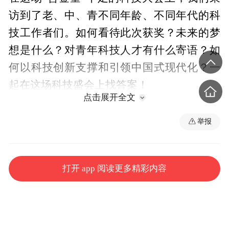
访到了老、中、青不同年龄、不同年代的科
技工作者们。如何看待此次获奖？未来的梦
想是什么？对青年科技人才有什么寄语？如
何以科技创新支撑和引领中国式现代化？一
起在这场科技盛会上找答案！
点击展开全文
总监制丨申勇
举报
监制丨龚雪辉
打开 app 阅读更多精彩内容
策划丨史伟 王鹏飞 彭汉明
记者丨卢心雨 吉生亮 赵化 杨紫童 姚瑶 黄茜