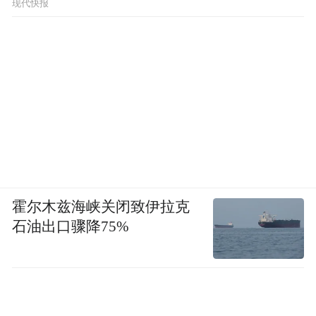
现代快报
霍尔木兹海峡关闭致伊拉克
石油出口骤降75%