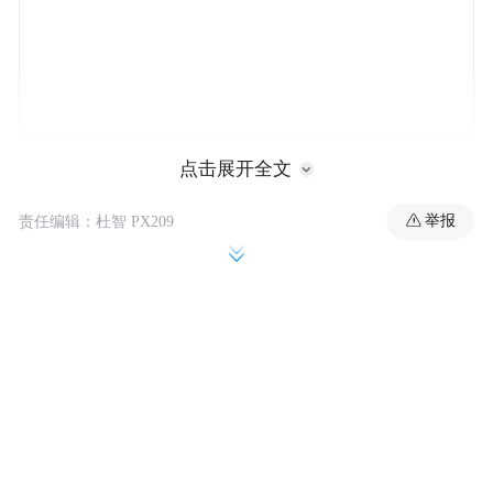
该团伙头目是一64岁男性，其女友负责管理
点击展开全文
西贡一处用铁皮搭建的无牌食品加工场，另
举报
责任编辑：杜智 PX209
有三名骨干成员，形成完整的犯罪链条，实
现“生产、配送、销售、收保护费”一条龙非
法运作。
据披露，为压缩成本，他们在卫生条件恶劣
的铁皮工场使用简陋厨具加工来源不明食
材，每日制作800份盒饭，每份售价50港元，
全年营业额近1200万港元。