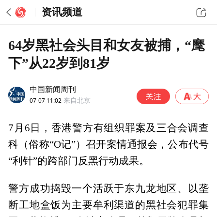
资讯频道
64岁黑社会头目和女友被捕，“麾
下”从22岁到81岁
中国新闻周刊
07-07 11:02
来自北京
7月6日，香港警方有组织罪案及三合会调查
科（俗称“O记”）召开案情通报会，公布代号
“利针”的跨部门反黑行动成果。
警方成功捣毁一个活跃于东九龙地区、以垄
断工地盒饭为主要牟利渠道的黑社会犯罪集