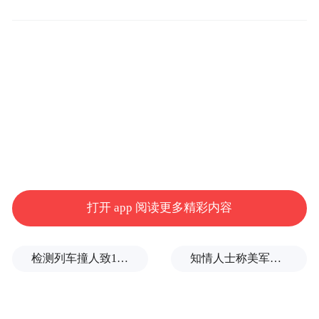
团伙采用恐吓、损毁财物、勒索等暴力手段
驱赶合规商贩。今年3月，5名警方探员伪装
盒饭供应商摆摊取证，当即遭到团伙成员围
堵滋扰，对方当场索要7万港元“入线费”，外
加每月3000元地盘保护费。
该团伙利用私人账户洗6400万港元非法所
得。今年7月3日，团伙头目在香港秀茂坪工
打开 app 阅读更多精彩内容
地向卧底探员收取保护费时被当场抓获。
检测列车撞人致11死2伤，施工业务外包单位被罚1.5万元
知情人士称美军高层正寻求对伊战事“退出路径”
涉案人员有48名男性和77名女性，从22岁到
81岁不等，涉自称黑社会成员、勒索、刑事
恐吓、刑事毁坏、洗黑钱、无牌经营食品、