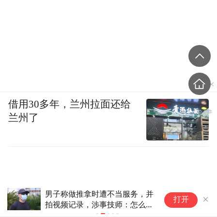
借用30多年，兰州拉面还给
兰州了
“一人留长发、一人脸上有一块痣”，15年
隔
打开
前未成年女孩深夜遭多人侵害，4名施暴
万
者竟都拒不承认实施强奸，完整证据链披