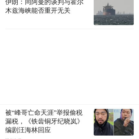
伊朗：同阿曼的谈判与霍尔
木兹海峡能否重开无关
被“峰哥亡命天涯”举报偷税
漏税，《铁齿铜牙纪晓岚》
编剧汪海林回应