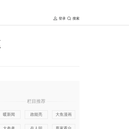
登录
搜索
速
栏目推荐
暖新闻
政能亮
大鱼漫画
大参考
在人间
凰家看台