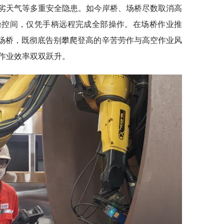
劣天气等多重安全隐患。如今岸桥、场桥尽数取消高
操控间，仅凭手柄远程完成全部操作。在场桥作业推
台场桥，既彻底告别攀爬登高的辛苦劳作与高空作业风
作业效率双双跃升。