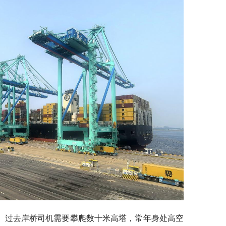
。过去岸桥司机需要攀爬数十米高塔，常年身处高空