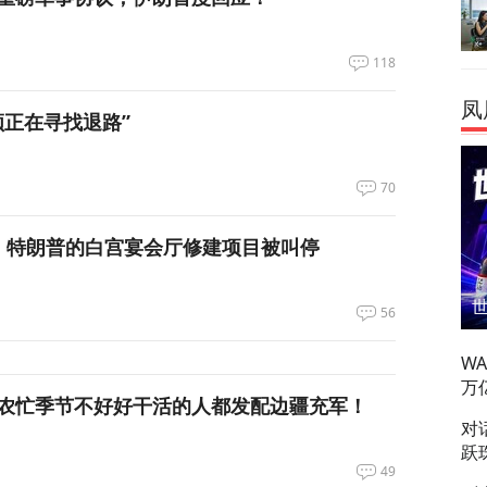
118
凤
领正在寻找退路”
70
，特朗普的白宫宴会厅修建项目被叫停
56
W
万
农忙季节不好好干活的人都发配边疆充军！
对
跃
49