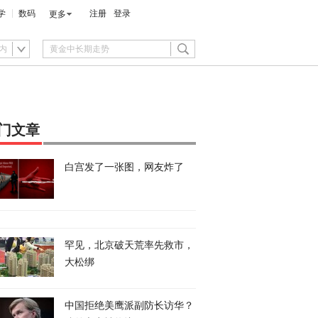
学
数码
注册
登录
更多
内
门文章
白宫发了一张图，网友炸了
罕见，北京破天荒率先救市，
大松绑
中国拒绝美鹰派副防长访华？