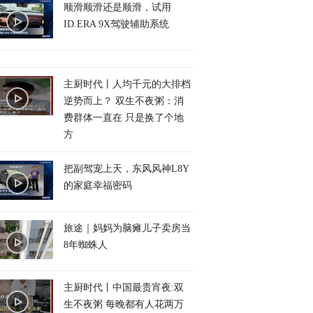
顺滑顺滑还是顺滑，试用
ID.ERA 9X驾驶辅助系统
主厨时代丨人均千元的大排档
逆势而上？ 双生不夜粥：消
费群体一直在 只是换了个地
方
把副驾宠上天，东风风神L8Y
的家庭幸福密码
旅途｜妈妈为脑瘫儿子卖房当
8年蜘蛛人
主厨时代丨中国最贵宵夜:双
生不夜粥 每晚都有人花两万