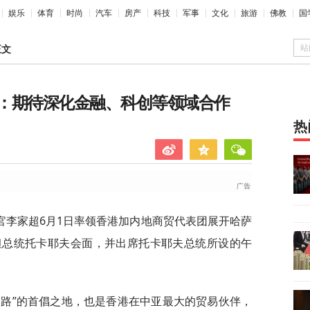
娱乐
体育
时尚
汽车
房产
科技
军事
文化
旅游
佛教
国
站
正文
：期待深化金融、科创等领域合作
热
官李家超6月1日率领香港加内地商贸代表团展开哈萨
坦总统托卡耶夫会面，并出席托卡耶夫总统所设的午
一路”的首倡之地，也是香港在中亚最大的贸易伙伴，