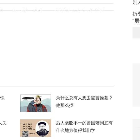
别
力，土耳其、沙特、巴基斯坦签署军事协议
折
“
51
支持率应该是150%
52
校园，致7死15伤，犯案前先射杀祖父母
的快
为什么总有人想去盗曹操墓？
65
他那么抠
人关
后人褒贬不一的曾国藩到底有
什么地方值得我们学