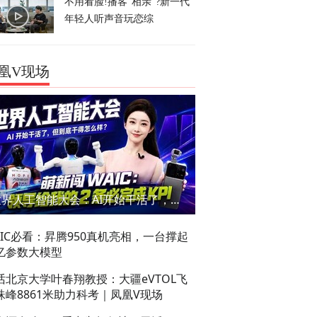
不用看脸!播客“相亲”?新一代
年轻人听声音玩恋综
凰V现场
世界人工智能大会：AI开始干活了，但到底干的怎么样？萌新闯WAIC
AIC必看：昇腾950真机亮相，一台撑起
亿参数大模型
话北京大学叶春翔教授：大疆eVTOL飞
珠峰8861米助力科考｜凤凰V现场