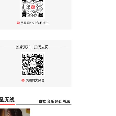
凰无线
讲堂
音乐
彩铃
视频