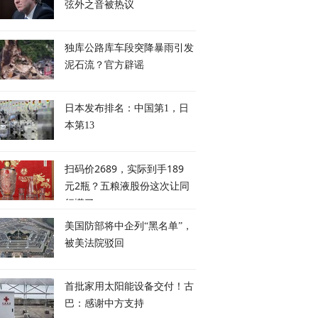
弦外之音被热议
独库公路库车段突降暴雨引发
泥石流？官方辟谣
日本发布排名：中国第1，日
本第13
参议院通过对俄罗斯
联合国秘书长选举，为何
特朗普频频发出“退
扫码价2689，实际到手189
领域制裁法案
成为各大阵营博弈交锋的
约”的信号，失去美
主战场？
欧洲，能否自保？
元2瓶？五粮液股份这次让同
行慌了
美国防部将中企列“黑名单”，
被美法院驳回
首批家用太阳能设备交付！古
巴：感谢中方支持