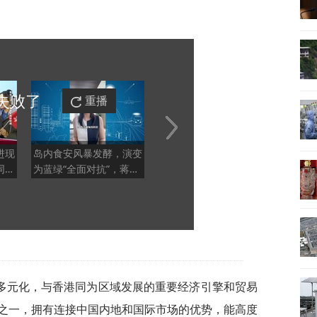
失败
了
重播
进现
岛内食安风暴发酵，演变
记者连线｜伊朗与阿曼已
美国
同心
为蓝绿“全面对抗”，蒋万
明确霍尔木兹海峡航运框
能源
安成围攻目标
架
多元化，与香港同为区域发展的重要经济引擎和贸易
之一，拥有连接中国内地和国际市场的优势，能高度