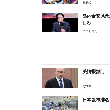
风暴眼
岛内食安风暴
目标
又又切克闹
美情报部门：
天下事
日本发布排名