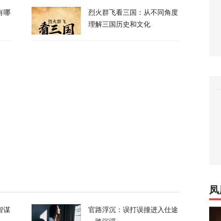
有哪
烈火群飞看三国：从不同角度
绝泽连斯基！
理解三国历史和文化
104
峡，伊朗与阿曼被曝达成临时协议框架
21
换？特朗普回应
120
凤
喊话：别再作秀了！
智谋
官路浮沉：误打误撞进入仕途