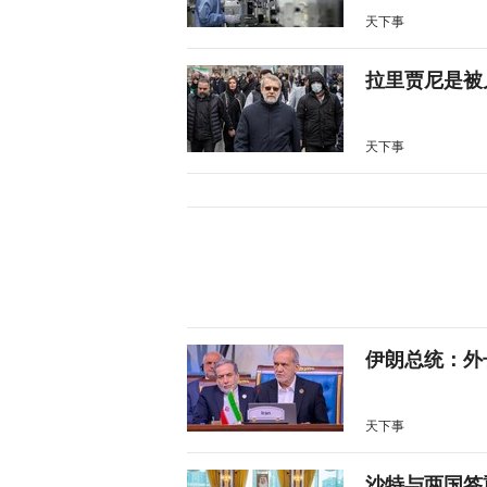
天下事
拉里贾尼是被
天下事
伊朗总统：外
天下事
沙特与两国签