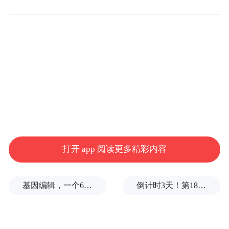
随着世界经济重心东移，香港作为安全、稳
健且具国际连通性的据点，是国际投资者首
选的资产及财富管理中心，吸引不少高资产
净值人士考虑将资金投放于香港。地缘政治
事件进一步突显香港作为「安全港」的角
色，反映了香港作为全球金融中心的吸引
打开 app 阅读更多精彩内容
力。在全球地缘政治风险升级的环境下，我
们会与业界携手并进，继续提升香港资产及
基因编辑，一个6岁女孩之死
倒计时3天！第18届影响世界华人盛典即将启幕
财富管理业的发展动能。我确信，在环球局
势越趋不明朗下，香港凭藉多项优势，将继
续是资产拥有人配置投资及跨代传承财富的