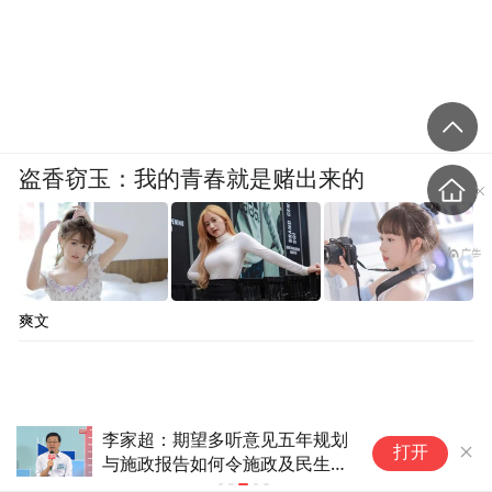
盗香窃玉：我的青春就是赌出来的
爽文
李家超：期望多听意见五年规划
香港故事丨1
打开
与施政报告如何令施政及民生更
墨
好