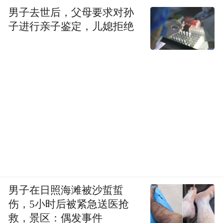
男子去世后，父母要求对孙
子进行亲子鉴定，儿媳拒绝
男子在日照海滩被沙蜇蜇
伤，5小时后被紧急送医抢
救，景区：偶发事件