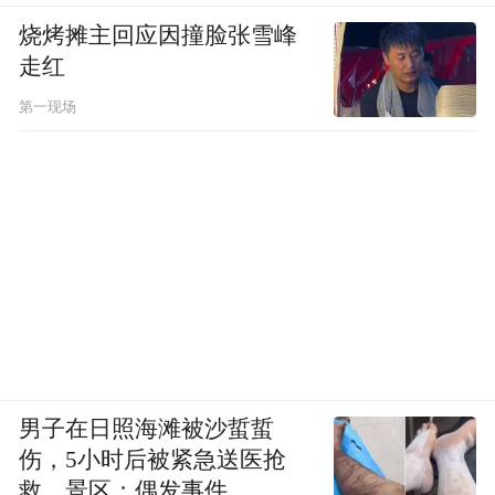
烧烤摊主回应因撞脸张雪峰
走红
第一现场
男子在日照海滩被沙蜇蜇
伤，5小时后被紧急送医抢
救，景区：偶发事件