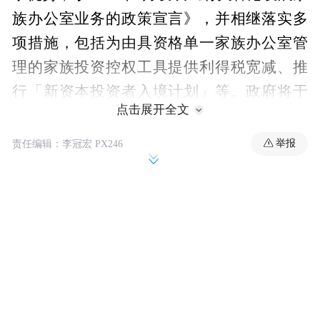
族办公室业务的政策宣言》，并相继落实多
项措施，包括为由具资格单一家族办公室管
理的家族投资控权工具提供利得税宽减、推
行「新资本投资者入境计划」等。政府将于
点击展开全文
下月就优化基金、单一家族办公室和附带权
益优惠税制的立法建议提交立法会审议，进
举报
责任编辑：李冠宏 PX246
一步提升税制的竞争力，吸引更多基金及家
族办公室在香港成立及营运。