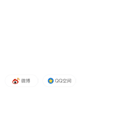
国际机构也对香港营商环境给予高度肯定。
加拿大菲沙研究所发布的《世界经济自由度
2025年度报告》中，香港再次被评定为全球
最自由经济体。世界贸易组织数据显示，香
港仍是全球第五大商品贸易经济体，2025年
商品贸易总额达15850亿美元，占全球总值的
3%。
为进一步巩固发展动能，香港持续推出多元
招商措施。2023年至2025年间，香港投资推
广署已协助超过1480间海内外企业在港开设