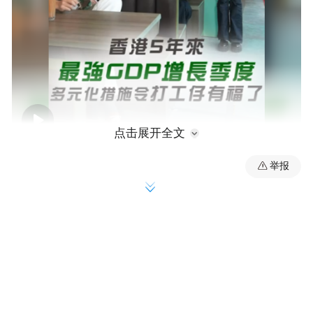
00:00
02:09
点击展开全文
举报
数据显示，2026年第一季度香港本地生产总
值（GDP）同比实质增长5.9%，创下近五年
来最强季度增幅。香港货物出口表现同样亮
眼，今年3月商品整体出口货值按年上升
35.8%，连续第25个月录得升幅；第一季度
按国民经济核算口径计算，货品出口总额按