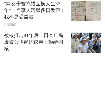
“两女子被抱错互换人生37
或扩展业务，预计直接投资额约2000亿港
年”一当事人沉默多日发声：
元，创造超过21700个新职位。其中，2025
我不是受益者
年10月推出的内地企业出海专班成效显著。
红星新闻
据节目介绍，截至2026年5月初，该专班已协
被核打击81年后，日本广岛
助逾300间企业在港落地，带来逾260亿港元
废墟旁响起抗议声：拒绝拥
的首年直接投资，其中超过五成企业直接受
核
益于该计划。
当前，香港正通过北部都会区发展及大宗商
品交易中心建设，持续巩固作为内地企业“出
海”首选平台及“超级联系人”的角色。节目中
的演员与嘉宾均表示，明显感受到近期香港
经济和市道的强劲复苏，行业工作机会显著