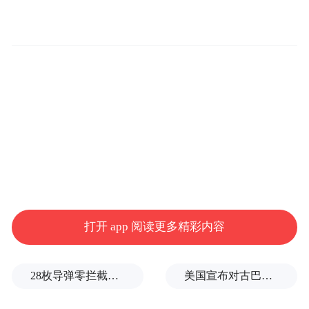
年实质增长23.8%。
内地“五一”劳动节黄金周期间，访港旅客总
量约达119万人次，较去年同期上升8%。旺
盛的客流带动餐饮、零售等行业明显回暖。
港府预计，2026年全年旅客人次有望超过
5300万，带来相关消费超过2400亿港元，同
比增长9.5%，旅游、零售、餐饮等行业将持
续受益于消费热潮。
打开 app 阅读更多精彩内容
28枚导弹零拦截！基辅防空失灵，西方靠不住了
美国宣布对古巴实施新一轮制裁