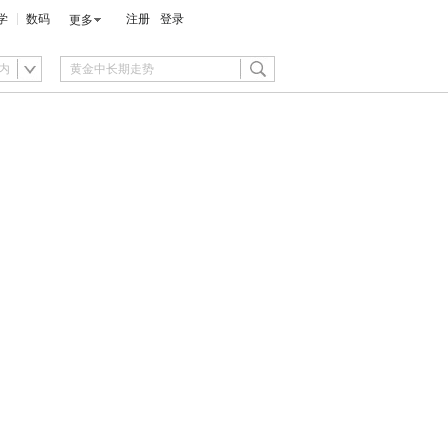
学
数码
注册
登录
更多
内