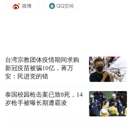
方面具有独特优势，希望香港高校及科研机
构未来能够继续发挥优势，在参与国家航天
建设的道路上走得更远。
神舟二十三号顺利进入轨道后，虽然已到深
夜，现场不少师生仍迟迟不愿离开。不少学
生表示，亲眼见证此次任务顺利进行后，自
台湾宗教团体疫情期间求购
新冠疫苗被骗10亿，蒋万
己也萌生了“航天梦”，希望未来有机会参与
安：民进党的错
更多航天相关科研项目。
泰国校园枪击案已致8死，14
凤凰卫视陈其蔓 香港报道
岁枪手被曝长期遭霸凌