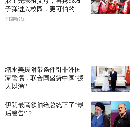
戕！先杀祖父母，再携98发
子弹进入校园，更可怕的细
节公布了
泰国网传媒
缩水美援附带条件引非洲国
家警惕，联合国盛赞中国“授
人以渔”
伊朗最高领袖给总统下了“最
后警告”？