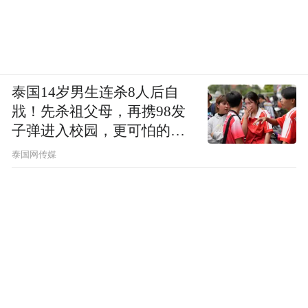
泰国14岁男生连杀8人后自
戕！先杀祖父母，再携98发
子弹进入校园，更可怕的细
节公布了
泰国网传媒