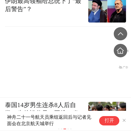
伊朗最高领袖给总统下了“最
后警告”？
泰国14岁男生连杀8人后自
戕！先杀祖父母，再携98发
两年前的网红梗现在能吃了 揭
打开
子弹进入校园，更可怕的细
秘“果菌王”的逆袭真相
节公布了