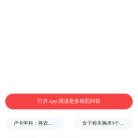
据介绍，“天韵相机”可从太空精准测量二氧
化碳及甲烷两大主要温室气体浓度。有来自
印度的项目博士生成员表示，飞船成功发
射，意味着团队距离实验目标又近一步，希
望未来能通过参与项目获得更多科研成果与
经验，帮助改善家乡环境。
港科大太空科学与技术研究院院长、“天韵相
机”项目领导教授苏慧表示，对于任务顺利进
行感到振奋，见证香港科研力量为国家航天
打开 app 阅读更多精彩内容
任务作出贡献，也让学生深受鼓舞。
卢卡申科：将农忙季节不好好干活的人都发配边疆充军！
女子称丰胸术9个月后确诊乳腺癌，医美机构：手术不可能引发癌症，建议走司法途径
苏慧指出，香港在人才培养、国际化交流等