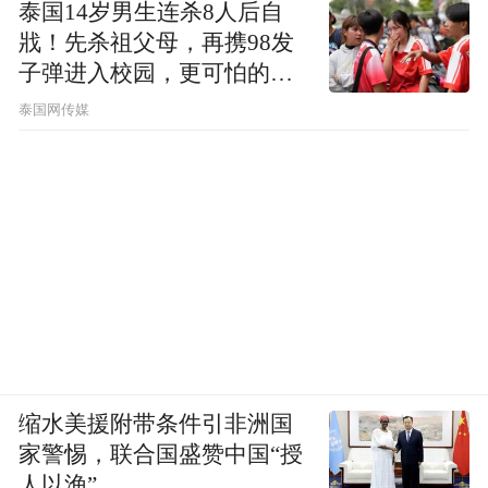
泰国14岁男生连杀8人后自
戕！先杀祖父母，再携98发
子弹进入校园，更可怕的细
节公布了
泰国网传媒
缩水美援附带条件引非洲国
家警惕，联合国盛赞中国“授
人以渔”